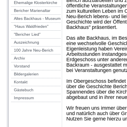
Berich aufzuarbeiten und 
Ehemalige Klosterkirche
öffentliche Veranstaltungen
Bericher Marienaltar
zum kulturellen Leben im O
Neu-Berich lebens- und lie
Altes Backhaus - Museum
Geschichte wird der Öffent
"Haus Waldfrieden"
Backhaus" präsentiert.
"Bericher Lied"
Das alte Backhaus, im Besi
Auszeichnung
eine wechselvolle Geschic
Eigenleistung haben Verein
100 Jahre Neu-Berich
Arbeitsstunden instandgese
Archiv
Erdgeschoss unter andere
Backraum - ausgestattet m
Vorstand
bei Veranstaltungen genutz
Bildergalerien
Im Obergeschoss befindet 
Kontakt
über die Geschichte Beric
Gästebuch
Spannendes über die Kirche
abgebaut und in ihrer neu
Impressum
Wir freuen uns immer übe
und natürlich auch über G
Nutzen Sie gerne hierzu 