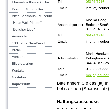
Tel.:
05691/1716
Ehemalige Klosterkirche
Email:
info [at] neube
Bericher Marienaltar
Altes Backhaus - Museum
Monika Haag
"Haus Waldfrieden"
Ansprechpartner:
Bericher Straß
34454 Bad Aro
"Bericher Lied"
Tel.:
05691/1716
Auszeichnung
Email:
info [at] neube
100 Jahre Neu-Berich
Archiv
Mario Handwe
Vorstand
Administration:
Büllinghäuser
34454 Bad Aro
Bildergalerien
Tel.:
0176/6380338
Kontakt
Email:
mh [at] neuber
Gästebuch
Bitte ändern Sie das [at] i
Impressum
Lehrzeichen (Spamschutz)
Haftungsausschuss