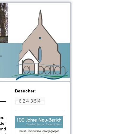
Besucher:
eu-
der
und