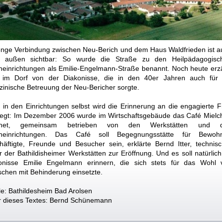
enge Verbindung zwischen Neu-Berich und dem Haus Waldfrieden ist a
 außen sichtbar: So wurde die Straße zu den Heilpädagogisc
einrichtungen als Emilie-Engelmann-Straße benannt. Noch heute erzä
im Dorf von der Diakonisse, die in den 40er Jahren auch für 
zinische Betreuung der Neu-Bericher sorgte.
 in den Einrichtungen selbst wird die Erinnerung an die engagierte F
legt: Im Dezember 2006 wurde im Wirtschaftsgebäude das Café Mielc
ffnet, gemeinsam betrieben von den Werkstätten und 
einrichtungen. Das Café soll Begegnungsstätte für Bewohn
häftigte, Freunde und Besucher sein, erklärte Bernd Itter, technisc
er der Bathildisheimer Werkstätten zur Eröffnung. Und es soll natürlic
onisse Emilie Engelmann erinnern, die sich stets für das Wohl 
chen mit Behinderung einsetzte.
le: Bathildesheim Bad Arolsen
r dieses Textes: Bernd Schünemann