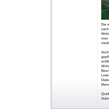
Die 
nach
Wohn
man 
medi
Auch
gepf
erö
Wohn
Besc
Leit
Diak
Mens
Quel
Auto