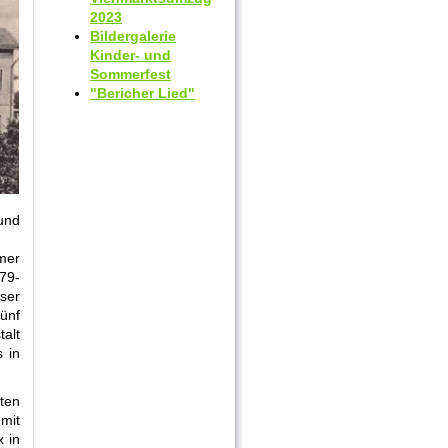
2023
Bildergalerie
Kinder- und
Sommerfest
"Bericher Lied"
und
mer
 79-
ser
ünf
alt
 in
ten
mit
 in