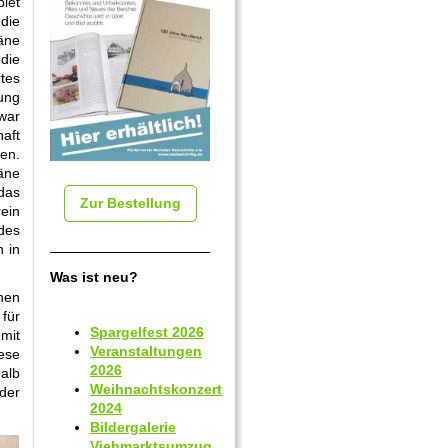
et
die
äne
die
tes
ung
war
haft
en.
äne
das
Zur Bestellung
ein
ndes
 in
Was ist neu?
nen
für
Spargelfest 2026
mit
Veranstaltungen
ese
2026
alb
Weihnachtskonzert
der
2024
Bildergalerie
Viehmarktsumzug