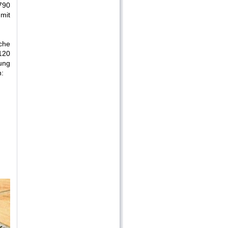
790
mit
sche
120
ung
n: