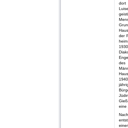
dor
Luis
gei
Men
Gru
Haus
der 
heim
19
Dia
Enge
des 
Männ
Haus
1940
jähr
Bürg
Jüdi
Gieß
eine 
Nach
ents
eine