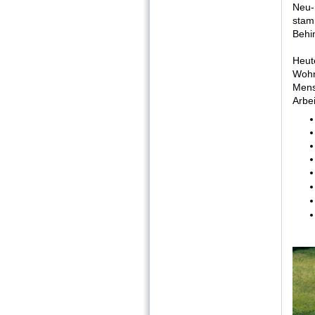
Neu-
stam
Behi
Heut
Wohn
Mens
Arbe