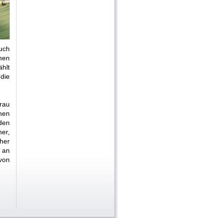
uch
hen
hlt
die
rau
hen
den
er,
her
h an
von