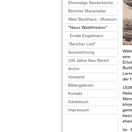
Ehemalige Klosterkirche
Bericher Marienaltar
Altes Backhaus - Museum
"Haus Waldfrieden"
Emilie Engelmann
"Bericher Lied"
Währ
Auszeichnung
eine
100 Jahre Neu-Berich
Erho
Burk
Archiv
Lern
Vorstand
der 
Bildergalerien
1928
Hels
Kontakt
Mens
Gästebuch
körp
Impressum
geme
besc
ehem
Im 