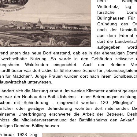
dem Waldgebi
Wetterholz, lag 
fürstliche Dom
Büllinghausen. Für 
Gründung des Or
nach der Umsiedl
aus dem Edertal 
dort die Landwirtsc
aufgegeben word
end unten das neue Dorf entstand, gab es in der ehemaligen Dom
 wechselhafte Nutzung. So wurde in den Gebäuden zeitweise 
lungsheim Waldfrieden eingerichtet. Auch der Berliner Ver
hardthäuser war dort aktiv: Er führte eine Schule für „lebensbegleite
en für Mädchen“. Junge Frauen wurden dort nach ihrem Schulbesuch
Hauswirtschaft unterwiesen.
 ändert sich die Nutzung erneut. Im wenige Kilometer entfernt gelege
en war der Neubau des Bathildisheims – einer Betreuungseinrichtung 
chen mit Behinderung - eingeweiht worden. 120 „Pfleglinge“ 
erlicher oder geistiger Behinderung wohnten dort miteinander. Di
insame Unterbringung erschwerte die Arbeit der Betreuer. Desh
hloss die Mitgliederversammlung der Bathildisheims den Ankauf 
aligen Domäne Büllinghausen.
Februar 1928 zog