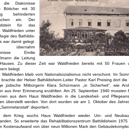
t die Diakonisse
e Böttcher mit 30
stig behinderten
schen ein. Der
ndstein für das
 Waldfrieden unter
Regie des Bathildis-
s war damit gelegt.
30 übernahm
konisse Emilie
lmann die Leitung
Hauses. Zu dieser Zeit war Waldfrieden bereits mit 50 Frauen 
ern belegt.
 Waldfrieden blieb vom Nationalsozialismus nicht verschont. Im Som
 brachte der Helser Bathildisheim-Leiter Pastor Karl Preising dort die
ige jüdische Mitbürgerin Klara Schürmann „in Sicherheit“, wie Arol
er aus ihrer Erinnerung erzählten. Am 25. September 1940 mussten f
nnen aus dem Haus Waldfrieden in die Landesheil- und Pflegeanst
en überstellt werden. Von dort wurden sie am 1. Oktober des Jahres
„Sammelanstalt“ deportiert.
 dem Krieg wuchs Haus Waldfrieden wieder. Um- und Neubau
tanden. So erweiterte das Rehabilitationszentrum Bathildisheim 1975 
m Kostenaufwand von über neun Millionen Mark den Gebäudekomplex