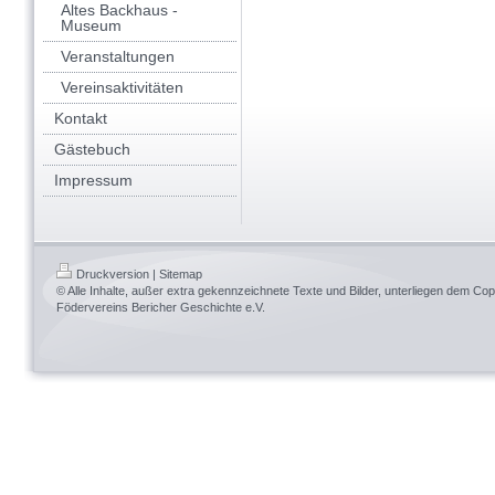
Altes Backhaus -
Museum
Veranstaltungen
Vereinsaktivitäten
Kontakt
Gästebuch
Impressum
Druckversion
|
Sitemap
© Alle Inhalte, außer extra gekennzeichnete Texte und Bilder, unterliegen dem Cop
Födervereins Bericher Geschichte e.V.