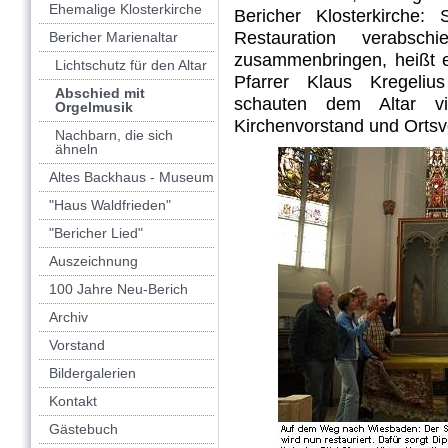
Ehemalige Klosterkirche
Bericher Klosterkirche:
Restauration verabsc
Bericher Marienaltar
zusammenbringen, heißt e
Lichtschutz für den Altar
Pfarrer Klaus Kregeliu
Abschied mit
schauten dem Altar v
Orgelmusik
Kirchenvorstand und Orts
Nachbarn, die sich
ähneln
Altes Backhaus - Museum
"Haus Waldfrieden"
"Bericher Lied"
Auszeichnung
100 Jahre Neu-Berich
Archiv
Vorstand
Bildergalerien
Kontakt
Gästebuch